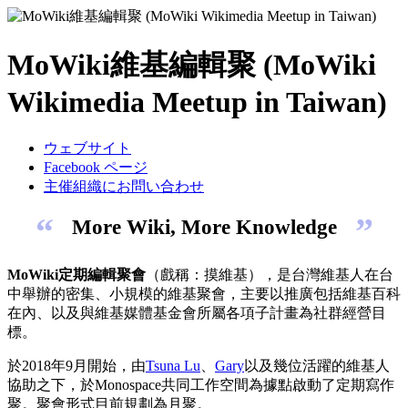
MoWiki維基編輯聚 (MoWiki
Wikimedia Meetup in Taiwan)
ウェブサイト
Facebook ページ
主催組織にお問い合わせ
“
”
More Wiki, More Knowledge
MoWiki定期編輯聚會
（戲稱：摸維基），是台灣維基人在台
中舉辦的密集、小規模的維基聚會，主要以推廣包括維基百科
在內、以及與維基媒體基金會所屬各項子計畫為社群經營目
標。
於2018年9月開始，由
Tsuna Lu
、
Gary
以及幾位活躍的維基人
協助之下，於Monospace共同工作空間為據點啟動了定期寫作
聚。聚會形式目前規劃為月聚。