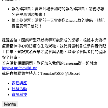
報名確認票：實際到場參加時的報名確認票，請務必報
名完畢再到現場來！
線上參與票：活動前一天會寄送Discord群的連結，請記
得留意電子信箱！
提醒各位，因應新型冠狀病毒可能造成的影響，根據中央流行
疫情指揮中心的防疫心生活規範，我們將強制各位參與者們戴
上口罩、登記實名表單才能參與活動，以確保參與者們的健康
安全無虞。
若有活動相關問題，歡迎加入我們的Telegram群一起討論：
https://t.me/mowiki_tw
或是直接聯繫主持人：TsunaLu#5656 @Discord
課程講座
社群活動
資訊科技
檢視地圖