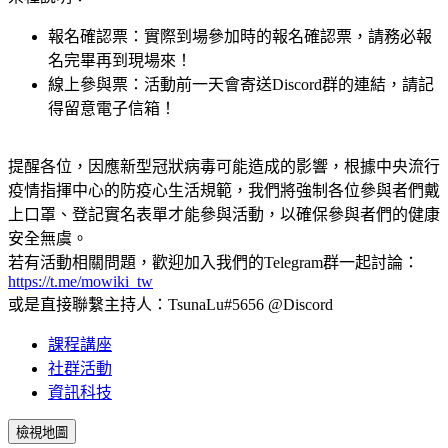
報名確認票：實際到場參加時的報名確認票，請務必報
名完畢再到現場來！
線上參與票：活動前一天會寄送Discord群的連結，請記
得留意電子信箱！
提醒各位，因應新型冠狀病毒可能造成的影響，根據中央流行
疫情指揮中心的防疫心生活規範，我們將強制各位參與者們戴
上口罩、登記實名表單才能參與活動，以確保參與者們的健康
安全無虞。
若有活動相關問題，歡迎加入我們的Telegram群一起討論：
https://t.me/mowiki_tw
或是直接聯繫主持人：TsunaLu#5656 @Discord
課程講座
社群活動
資訊科技
檢視地圖